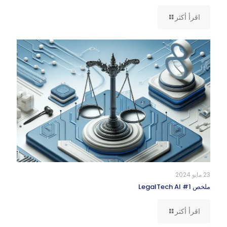
اقرأ أكثر
23 مايو 2024
ملخص LegalTech AI #1
اقرأ أكثر