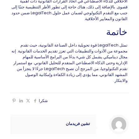
الأخلاقي للذكاء الاصطناعي في اتخاذ القرارات القانونية ذات أهمية
قصوى. بالإضافة إلى ذلك، هناك حاجة إلى تطور الأطر التنظيمية جنبًا إلى
جنب مع التقدم التكنولوجي لضمان عمل حلول LegalTech ضمن حدود
القانون والمعايير الأخلاقية.
خاتمة
تمثل LegalTech قوة تحويلية داخل الصناعة القانونية، حيث تقدم
مجموعة من الأدوات والتطبيقات التي تعزز تقديم الخدمات القانونية. إنه
مجال ديناميكي يشمل كل شيء بدءًا من البرامج الأساسية للمهام
الإدارية وحتى الذكاء الاصطناعي المتقدم للتحليل القانوني. مع استمرار
تقدم التكنولوجيا، من المرجح أن تصبح LegalTech جزءًا لا يتجزأ من
المشهد القانوني، مما يؤدي إلى زيادة الكفاءة وإمكانية الوصول
والابتكار.
شكرا
تشين فريدمان