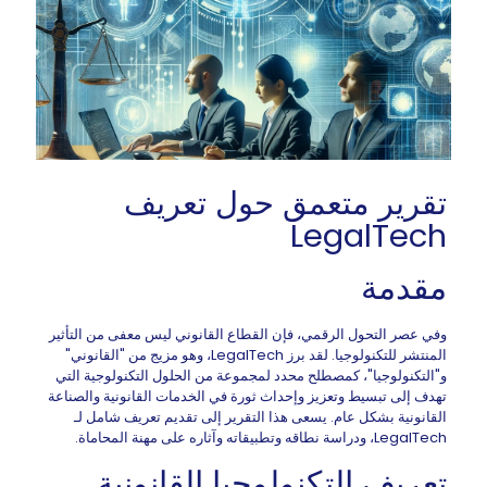
تقرير متعمق حول تعريف
LegalTech
مقدمة
وفي عصر التحول الرقمي، فإن القطاع القانوني ليس معفى من التأثير
المنتشر للتكنولوجيا. لقد برز LegalTech، وهو مزيج من "القانوني"
و"التكنولوجيا"، كمصطلح محدد لمجموعة من الحلول التكنولوجية التي
تهدف إلى تبسيط وتعزيز وإحداث ثورة في الخدمات القانونية والصناعة
القانونية بشكل عام. يسعى هذا التقرير إلى تقديم تعريف شامل لـ
LegalTech، ودراسة نطاقه وتطبيقاته وآثاره على مهنة المحاماة.
تعريف التكنولوجيا القانونية