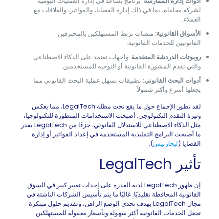
أدوات إدارة الممارسة
: برنامج يساعد في إدارة العمليات اليومية
لشركة محاماة، بما في ذلك إدارة القضايا، والفواتير، والعلاقات مع
العملاء.
الأسواق القانونية
: منصات تربط المستهلكين بالمحترفين
القانونيين للخدمات القانونية.
روبوتات الدردشة المتقدمة
: واجهات تعتمد على الذكاء الاصطناعي
والتي تقدم المشورة القانونية أو التوجيه للمستخدمين.
أدوات البحث القانوني
: تطبيقات تسهل عملية البحث القانوني مما
يجعلها أسرع وأكثر شمولاً.
لقد تطور الإجماع حول ما يقع تحت مظلة LegalTech، مما يعكس
وتيرة التقدم التكنولوجي. أصبحت الاستخدامات المتطورة للتكنولوجيا،
مثل الذكاء الاصطناعي للاستدلال القانوني، جزءًا من LegalTech بقدر
ما أصبحت البرامج التقليدية المستخدمة في إعداد الفواتير أو إدارة
القضايا (
ليجارتيس
).
تأثير LegalTech
إن ظهور LegalTech لديه القدرة على إحداث تغيير كبير في السوق
القانونية المحافظة تقليديًا. غالبًا ما يتم تأسيس الشركات الناشئة في
مجال LegalTech بهدف تحدي الوضع الراهن، وتقديم حلول مبتكرة
تجعل الخدمات القانونية أكثر سهولة وبأسعار معقولة للمستهلكين