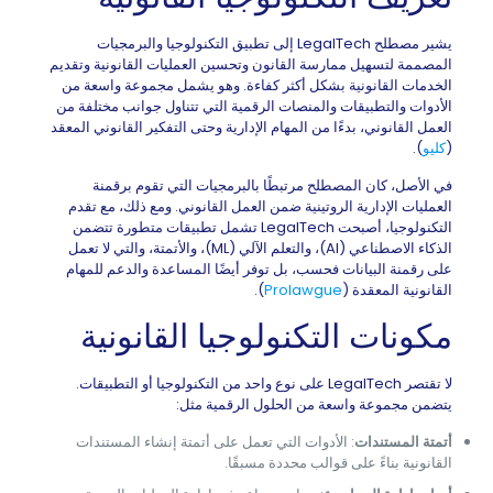
يشير مصطلح LegalTech إلى تطبيق التكنولوجيا والبرمجيات
المصممة لتسهيل ممارسة القانون وتحسين العمليات القانونية وتقديم
الخدمات القانونية بشكل أكثر كفاءة. وهو يشمل مجموعة واسعة من
الأدوات والتطبيقات والمنصات الرقمية التي تتناول جوانب مختلفة من
العمل القانوني، بدءًا من المهام الإدارية وحتى التفكير القانوني المعقد
(
كليو
).
في الأصل، كان المصطلح مرتبطًا بالبرمجيات التي تقوم برقمنة
العمليات الإدارية الروتينية ضمن العمل القانوني. ومع ذلك، مع تقدم
التكنولوجيا، أصبحت LegalTech تشمل تطبيقات متطورة تتضمن
الذكاء الاصطناعي (AI)، والتعلم الآلي (ML)، والأتمتة، والتي لا تعمل
على رقمنة البيانات فحسب، بل توفر أيضًا المساعدة والدعم للمهام
القانونية المعقدة (
Prolawgue
).
مكونات التكنولوجيا القانونية
لا تقتصر LegalTech على نوع واحد من التكنولوجيا أو التطبيقات.
يتضمن مجموعة واسعة من الحلول الرقمية مثل:
أتمتة المستندات
: الأدوات التي تعمل على أتمتة إنشاء المستندات
القانونية بناءً على قوالب محددة مسبقًا.