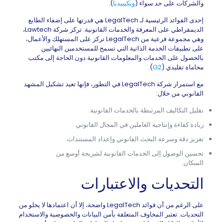
والشركات على حد سواء (
ويكيبيديا
).
إحدى الفوائد الرئيسية لـ LegalTech هي قدرتها على إضفاء الطابع
الديمقراطي على المعرفة والخدمات القانونية. تركز شركة Lawtech،
وهي مجموعة فرعية من LegalTech تركز على المستهلك والأعمال،
على تطبيقات الخدمة الذاتية التي تسمح للمستخدمين النهائيين
بالحصول على الخدمات والمعلومات القانونية دون الحاجة إلى مكتب
محاماة تقليدي (
G2
).
مع استمرار شركة LegalTech في التطور، فإنها تعيد تشكيل المشهد
القانوني من خلال:
تقليل التكاليف المرتبطة بالخدمات القانونية.
زيادة كفاءة وإنتاجية العاملين في المجال القانوني.
تعزيز دقة وسرعة البحث القانوني وإعداد المستندات.
تحسين الوصول إلى الخدمات القانونية لشريحة أوسع من
السكان.
التحديات والاعتبارات
على الرغم من أن فوائد LegalTech واضحة، إلا أن اعتمادها لا يخلو من
التحديات. تعتبر المخاوف المتعلقة بأمن البيانات والخصوصية والاستخدام