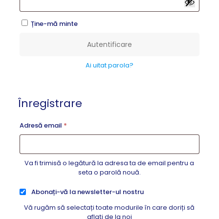
Ține-mă minte
Autentificare
Ai uitat parola?
Înregistrare
Obligatoriu
Adresă email
*
Va fi trimisă o legătură la adresa ta de email pentru a
seta o parolă nouă.
Abonați-vă la newsletter-ul nostru
Vă rugăm să selectați toate modurile în care doriți să
aflați de la noi