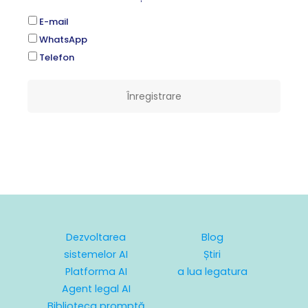
E-mail
WhatsApp
Telefon
Înregistrare
Dezvoltarea
Blog
sistemelor AI
Știri
Platforma AI
a lua legatura
Agent legal AI
Biblioteca promptă