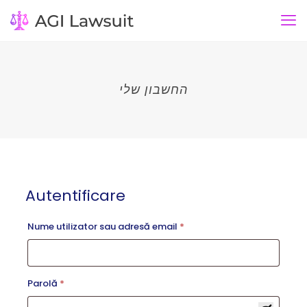
החשבון שלי
Autentificare
Obligatoriu
Nume utilizator sau adresă email
*
Obligatoriu
Parolă
*