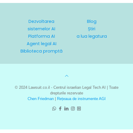
Dezvoltarea
Blog
sistemelor AI
Știri
Platforma AI
a lua legatura
Agent legal AI
Biblioteca promptă
© 2024 Lawsuit.co.il - Centrul israelian Legal Tech AI | Toate
drepturile rezervate
Chen Friedman
|
Rețeaua de instrumente AGI