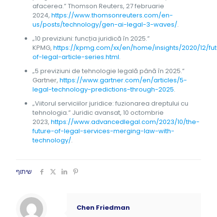
afacerea.” Thomson Reuters, 27 februarie
2024,
https://www.thomsonreuters.com/en-
us/posts/technology/gen-ai-legal-3-waves/
.
„10 previziuni: funcția juridică în 2025.”
KPMG,
https://kpmg.com/xx/en/home/insights/2020/12/fut
of-legal-article-series.html
.
„5 previziuni de tehnologie legală până în 2025.”
Gartner,
https://www.gartner.com/en/articles/5-
legal-technology-predictions-through-2025
.
„Viitorul serviciilor juridice: fuzionarea dreptului cu
tehnologia.” Juridic avansat, 10 octombrie
2023,
https://www.advancedlegal.com/2023/10/the-
future-of-legal-services-merging-law-with-
technology/
.
שיתוף
Chen Friedman