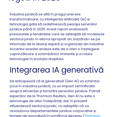
Industria juridică se află în pragul unei ere
transformatoare, cu inteligența artificială (AI) și
tehnologia gata să redefinească peisajul serviciilor
juridice până în 2025. Acest raport analizează
previziunile și tendințele care se așteaptă să modeleze
sectorul juridic în viitorul apropiat. an, bazându-se pe
informații de la diverși experți și organizații din industrie.
Accentul acestei analize este de a oferi o înțelegere
cuprinzătoare a schimbărilor iminente și a rolului
tehnologiei în evoluția dreptului.
Integrarea IA generativă
Se anticipează că IA generativă (Gen AI) va schimba
jocul în industria juridică, cu un impact semnificativ
asupra eficienței și furnizării serviciilor juridice. Potrivit
experților de la Thomson Reuters, Gen AI nu este o
tehnologie de viitor îndepărtat, dar în prezent
influențează sectorul juridic, cu așteptări că va
revoluționa departamentele juridice corporative și
firmele de avocatură în următorul deceniu (
Thomson