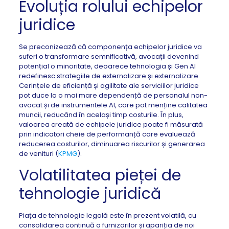
Evoluția rolului echipelor
juridice
Se preconizează că componența echipelor juridice va
suferi o transformare semnificativă, avocații devenind
potențial o minoritate, deoarece tehnologia și Gen AI
redefinesc strategiile de externalizare și externalizare.
Cerințele de eficiență și agilitate ale serviciilor juridice
pot duce la o mai mare dependență de personalul non-
avocat și de instrumentele AI, care pot menține calitatea
muncii, reducând în același timp costurile. În plus,
valoarea creată de echipele juridice poate fi măsurată
prin indicatori cheie de performanță care evaluează
reducerea costurilor, diminuarea riscurilor și generarea
de venituri (
KPMG
).
Volatilitatea pieței de
tehnologie juridică
Piața de tehnologie legală este în prezent volatilă, cu
consolidarea continuă a furnizorilor și apariția de noi