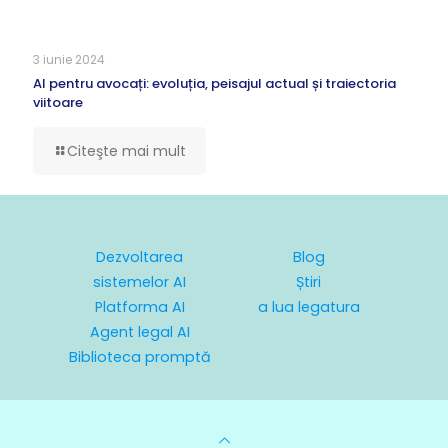
3 iunie 2024
AI pentru avocați: evoluția, peisajul actual și traiectoria
viitoare
Citeşte mai mult
Dezvoltarea
Blog
sistemelor AI
Știri
Platforma AI
a lua legatura
Agent legal AI
Biblioteca promptă