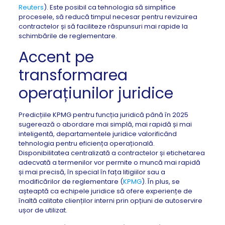
Reuters
). Este posibil ca tehnologia să simplifice
procesele, să reducă timpul necesar pentru revizuirea
contractelor și să faciliteze răspunsuri mai rapide la
schimbările de reglementare.
Accent pe
transformarea
operațiunilor juridice
Predicțiile KPMG pentru funcția juridică până în 2025
sugerează o abordare mai simplă, mai rapidă și mai
inteligentă, departamentele juridice valorificând
tehnologia pentru eficiența operațională.
Disponibilitatea centralizată a contractelor și etichetarea
adecvată a termenilor vor permite o muncă mai rapidă
și mai precisă, în special în fața litigiilor sau a
modificărilor de reglementare (
KPMG
). În plus, se
așteaptă ca echipele juridice să ofere experiențe de
înaltă calitate clienților interni prin opțiuni de autoservire
ușor de utilizat.