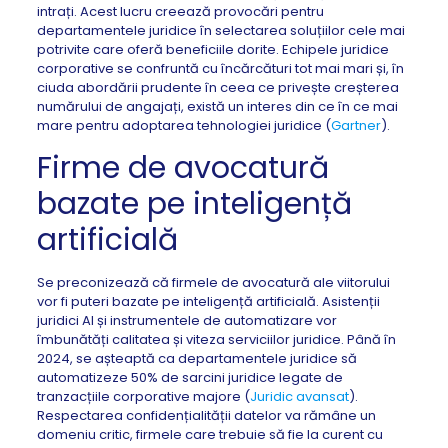
intrați. Acest lucru creează provocări pentru
departamentele juridice în selectarea soluțiilor cele mai
potrivite care oferă beneficiile dorite. Echipele juridice
corporative se confruntă cu încărcături tot mai mari și, în
ciuda abordării prudente în ceea ce privește creșterea
numărului de angajați, există un interes din ce în ce mai
mare pentru adoptarea tehnologiei juridice (
Gartner
).
Firme de avocatură
bazate pe inteligență
artificială
Se preconizează că firmele de avocatură ale viitorului
vor fi puteri bazate pe inteligență artificială. Asistenții
juridici AI și instrumentele de automatizare vor
îmbunătăți calitatea și viteza serviciilor juridice. Până în
2024, se așteaptă ca departamentele juridice să
automatizeze 50% de sarcini juridice legate de
tranzacțiile corporative majore (
Juridic avansat
).
Respectarea confidențialității datelor va rămâne un
domeniu critic, firmele care trebuie să fie la curent cu