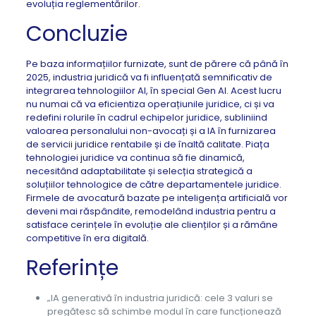
evoluția reglementărilor.
Concluzie
Pe baza informațiilor furnizate, sunt de părere că până în
2025, industria juridică va fi influențată semnificativ de
integrarea tehnologiilor AI, în special Gen AI. Acest lucru
nu numai că va eficientiza operațiunile juridice, ci și va
redefini rolurile în cadrul echipelor juridice, subliniind
valoarea personalului non-avocați și a IA în furnizarea
de servicii juridice rentabile și de înaltă calitate. Piața
tehnologiei juridice va continua să fie dinamică,
necesitând adaptabilitate și selecția strategică a
soluțiilor tehnologice de către departamentele juridice.
Firmele de avocatură bazate pe inteligența artificială vor
deveni mai răspândite, remodelând industria pentru a
satisface cerințele în evoluție ale clienților și a rămâne
competitive în era digitală.
Referințe
„IA generativă în industria juridică: cele 3 valuri se
pregătesc să schimbe modul în care funcționează