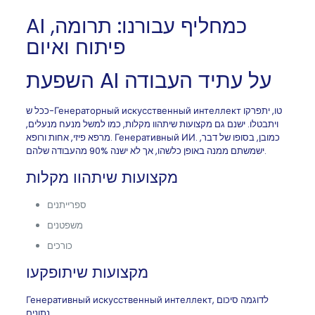
AI כמחליף עבורנו: תרומה,
פיתוח ואיום
השפעת AI על עתיד העבודה
ככל ש-Генераторный искусственный интеллект טו, יתפרקו
ויתבטלו. ישנם גם מקצועות שיתהוו מקלות, כמו למשל מנעח מנעלים,
מרפא פיזי, אחות ורופא. Генеративный ИИ. כמובן, בסופו של דבר,
ישמשתם ממנה באופן כלשהו, אך לא ישנה 90% מהעבודה שלהם.
מקצועות שיתהוו מקלות
ספרייתנים
משפטנים
כורכים
מקצועות שיתופקעו
Генеративный искусственный интеллект, לדוגמה סיכום
נתונים.