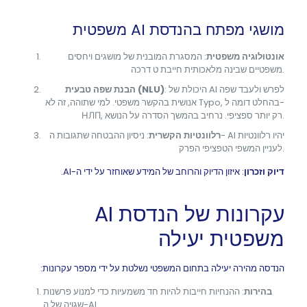
מושגי מפתח בהנדסת AI משפטית
אונטולוגיה משפטית
: המסגרת המובנית של מושגים ויחסים
משפטיים שבינה מלאכותית חייבת ט דרכה.
: היכולת של AI לפרש ולעבד שפה
הבנת שפה טבעית (NLU)
אנושית בהקשר משפטי. למי שתוהה, זה לא Typo, בהחלט דומה ל-
НЛП, רק יותר ספציפי. נרחיב בהמשך הסדרה על הנושא.
רלוונטיות הקשרית
: ניסיון ההבטחה שתגובות ה- AI יהיו רלוונטיות
לעניין המשפי הטפציפי הפרק.
דיוק וזכרון
: איזון הדיוק והרוחב של המידע שאוחזר על ידי ה-AI.
עקרונות של הנדסת AI
משפטית יעילה
הנדסה מהירה יעילה בתחום המשפטי נשלטת על ידי מספר עקרונות:
בהירות
: ההנחיות חייבות להיות חד משמעיות כדי למנוע פרשנות
שגויה של ה-AI.