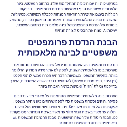
בפרקטיקות יות עם היכולות המתקדמות שלה. בתחום המשפטי, בינה
מלאכותית משנה את הנוף באמצעות הנדסת פרומפטים - טכניקות
הכוללות בעצם את יצירת ההוראות המנחות לקבלת תפוקות אופטימליות
ממערכות הבינה המלאכותית השונות. מאמר זה, הראשון בסדרה, מתעמק
ביסודות של הנדסת פרומפטים של בינה מלאכו תית בתחום המשפטי,
ומניח את הבסיס ליצירת הנחיות AI יעילות.
הבנת הנדסת פרומפטים
משפטיים לבינה מלאכותית
הנדסת פרומפטים היא האמנות והמדע של עיצוב ההנחיות המנחות את
מערכות בינה מלאכותית השונות, לספק לנו את המידע המדויק והרלוונטי
ביותר. בהקשר המשפטי, משמעות הדבר היא הכרח ממשי לנתוני הקלט
(בין היתר, הפרומפטים עצמם) להתחשב בנבכי השפה המשפטית, הצורך
בדייקנות נטולת "הזיות" ואמינות ברמה הגבוהה ביותר.
מערכות בינה מלאכותית משפטיות מסתמכות על מאגרי מידע נרחבים
פסיקה, חוקים וספרות משפטית כדי לספק שירותים כגון מחקר משפטי,
ניתוחי חוזים חיזוי תוצאות של תיקים. Ки-אפקטיביות של שירותים אלה
תלויה עד מאוד באיכות הנחי תלווי עד מאוד באיכות הנחיות המסופקות ל-
ai. לכן, הבנת היסודות של השפה המשפטית ומבנה ההנמקה המשפטית
היא חיונית הינדוס פרומפטים בתחום זה.