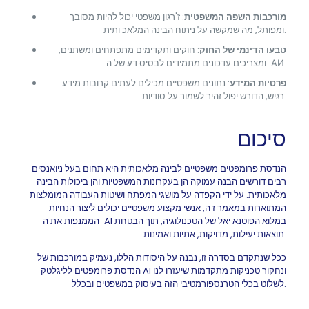
מורכבות השפה המשפטית
: ז'רגון משפטי יכול להיות מסובך
ומפותל, מה שמקשה על ניתוח הבינה המלאכ ותית.
טבעו הדינמי של החוק
: חוקים ותקדימים מתפתחים ומשתנים,
ומצריכים עדכונים מתמידים לבסיס דע של ה-АИ.
פרטיות המידע
: נתונים משפטיים מכילים לעתים קרובות מידע
רגיש, הדורש יפול זהיר לשמור על סודיות.
סיכום
הנדסת פרומפטים משפטיים לבינה מלאכותית היא תחום בעל ניואנסים
רבים דורשים הבנה עמוקה הן בעקרונות המשפטיות והן ביכולות הבינה
מלאכותית. על ידי הקפדה על מושגי המפתח ושיטות העבודה המומלצות
המתוארות במאמר ז ה, אנשי מקצוע משפטיים יכולים ליצור הנחיות
הממנפות את ה-AI במלוא הפוטנא יאל של הטכנולוגיה, תוך הבטחת
תוצאות יעילות, מדויקות, אתיות ואמינות.
ככל שנתקדם בסדרה זו, נבנה על היסודות הללו, נעמיק במורכבות של
הנדסת פרומפטים לליגלטק AI ונחקור טכניקות מתקדמות שיעזרו לנו
לשלוט בכלי הטרנספורמטיבי הזה בעיסוק במשפטים ובכלל.