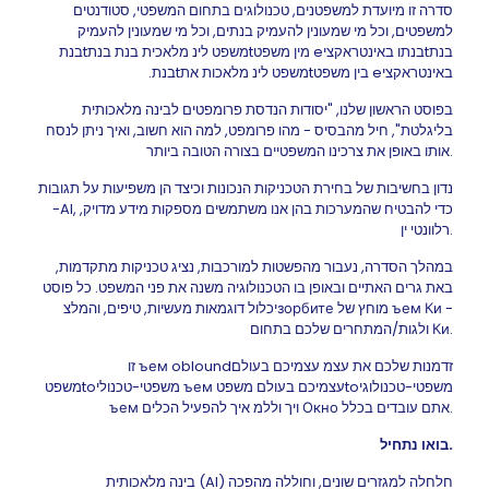
סדרה זו מיועדת למשפטנים, טכנולוגים בתחום המשפטי, סטודנטים
למשפטים, וכל מי שמעונין להעמיק בנתים, וכל מי שמעונין להעמיק
בנתtבנתו באינטראקציe מין משפטtמשפט לינ מלאכית בנת בנתtבנת
באינטראקציe בין משפטtמשפט לינ מלאכות אתtבנת.
בפוסט הראשון שלנו, "יסודות הנדסת פרומפטים לבינה מלאכותית
בליגלטת", חיל מהבסיס - מהו פרומפט, למה הוא חשוב, ואיך ניתן לנסח
אותו באופן את צרכינו המשפטיים בצורה הטובה ביותר.
נדון בחשיבות של בחירת הטכניקות הנכונות וכיצד הן משפיעות על תגובות
-AI, כדי להבטיח שהמערכות בהן אנו משתמשים מספקות מידע מדויק,
רלוונטי ין.
במהלך הסדרה, נעבור מהפשטות למורכבות, נציג טכניקות מתקדמות,
באת גרים האתיים ובאופן בו הטכנולוגיה משנה את פני המשפט. כל פוסט
יכלול דוגמאות מעשיות, טיפים, והמלצзорбите מוחץ של ъем Ки -
ולגות/המתחרים שלכם בתחום Ки.
זו ъем obloundזדמנות שלכם את עצמ עצמיכם בעולם
משפטtoמשפטי-טכנולי ъем עצמיכם בעולם משפטtoמשפטי-טכנולוגי
ъем ויך וללמ איך להפעיל הכלים Окно אתם עובדים בכלל.
בואו נתחיל.
בינה מלאכותית (AI) חלחלה למגזרים שונים, וחוללה מהפכה