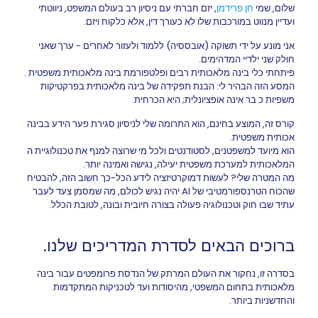
שלום, שמי
חן פרידמן
, יזם חברתי עם ניסיון רב בעולם המשפט, ניווטתי
ועדיין מנווט במורכבות שלו לא כעורך דין, אלא כלקוח ויזם.
אני מונע על ידי תשוקה (אובססיה) ללמוד ולעזור לאחרים - ערך שאני
חולק שני ילדיי המדהימים.
פיתחתי כלי בינה מלאכותית רבים ופלטפורמת בינה מלאכותית משפטית .
המסע הזה הבהיר לי: הבנת תפקידה של בינה מלאכותית בפרקטיקות
משפיות כ בר אינה אופציונלית; היא הכרחית.
קורס זה, המוצע בחינם, הוא התרומה שלי לניסיון סגירת פער הידע בבינה
אכותית משפטית.
הוא מיועד למשפטנים, לסטודנטים ולכל מי שרוצה למנף את טכנולוגיית ה
המלאכותית למערכת משפטית יעילה, נגישה ואמינה יותר.
מה המטרה שלי? לעשות דמוקרטיזציה לידע הכל-כך חשוב הזה, להבטיח
שהכוח הטרנספורמטיבי של AI יהיה נגיש לכולם, מה שמסמן צעד לעבר
עתיד שבו חוק וטכנולוגיה פעולה בצורה חיובית ובונה, לטובת הכלל.
ברוכים הבאים לסדרת המדריכים שלנו.
בסדרה זו, נחקור את העולם המרתק של הנדסת פרומפטים עבור בינה
מלאכותית בתחום המשפטי, מהיסודות ועד לטכניקות המתקדמות
והחדשניות ביותר.