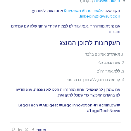
חדשות משפטיות
(בקרוב)
חקור שלנו
פלטפורמת AI משפטית &
אתה מוזמן לפנות @
.
linkedin@lawsuit.co.il
אם נהנית מהדורה זו, אנא עזור לנו לצמוח על ידי שיתוף שלה עם עמיתים
וחברים.
העקרונות לתוכן המוצג
מאתרים
אמינים בלבד
שם הכתב
גלוי
ללא
אתרי יח"צ
קריאה
בחינם, ללא צורך בדמי מנוי
אם שמתן.ן לב
שאפילו אחת
מההנחיות הללו
לא נאכפה
, אנא הודיעו
לנו בהקדם האפשרי כדי שנוכל לתקן זאת.
#LegalTech #AIDigest #LegalInnovation #TechInLaw
#LegalTechNews
שיתוף