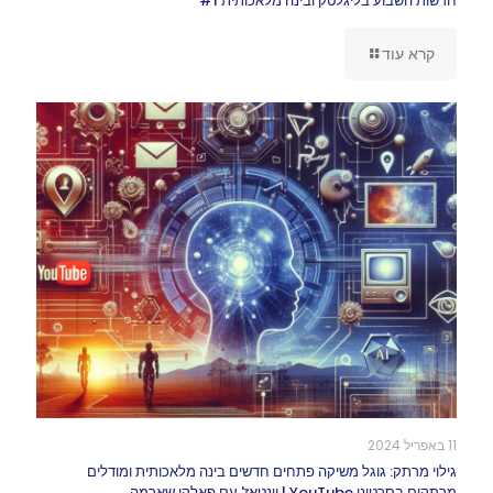
חדשות השבוע בליגלטק ובינה מלאכותית #1
קרא עוד
11 באפריל 2024
גילוי מרתק: גוגל משיקה פתחים חדשים בינה מלאכותית ומודלים
מרתקים בסרטוני YouTube | וונטאז' עם פאלקי שארמה