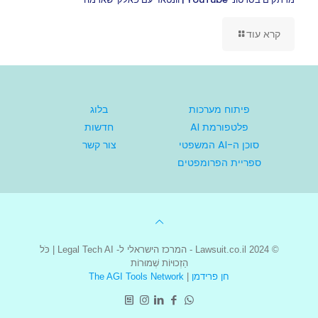
קרא עוד
פיתוח מערכות
בלוג
פלטפורמת AI
חדשות
סוכן ה-AI המשפטי
צור קשר
ספריית הפרומפטים
© 2024 Lawsuit.co.il - המרכז הישראלי ל- Legal Tech AI | כֹּל
הַזְכוּיוֹת שְׁמוּרוֹת
חן פרידמן
|
The AGI Tools Network