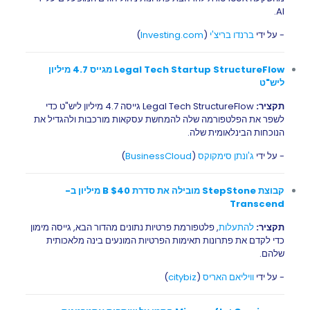
AI.
- על ידי
ברנדו בריצ'י
(
Investing.com
)
Legal Tech Startup StructureFlow מגייס 4.7 מיליון
ליש"ט
תקציר:
Legal Tech StructureFlow גייסה 4.7 מיליון ליש"ט כדי
לשפר את הפלטפורמה שלה להמחשת עסקאות מורכבות ולהגדיל את
הנוכחות הבינלאומית שלה.
- על ידי
ג'ונתן סימקוקס
(
BusinessCloud
)
קבוצת StepStone מובילה את סדרת B $40 מיליון ב-
Transcend
תקציר:
להתעלות
, פלטפורמת פרטיות נתונים מהדור הבא, גייסה מימון
כדי לקדם את פתרונות תאימות הפרטיות המונעים בינה מלאכותית
שלהם.
- על ידי
וויליאם האריס
(
citybiz
)