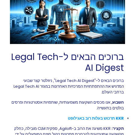
ברוכים הבאים ל-Legal Tech
AI Digest
ברוכים הבאים ל-"Legal Tech AI Digest", ניוזלטר קצר שבועי
המדגיש את ההתפתחויות המרכזיות האחרונות במגזר Legal Tech AI
ברחבי העולם.
השבוע
, אנו מכסים השקעות משמעותיות, שותפויות אסטרטגיות ופרסים
בולטים בתעשייה.
KKR תרכוש בעלות רוב באגילופט
תקציר:
KKR משיגה את הרוב ב-Agiloft, ספקית CLM מובילה, כחלק
מהשקעה אסטרטגית להרחבת פתרונות ניהול חוזים המופעלים על ידי